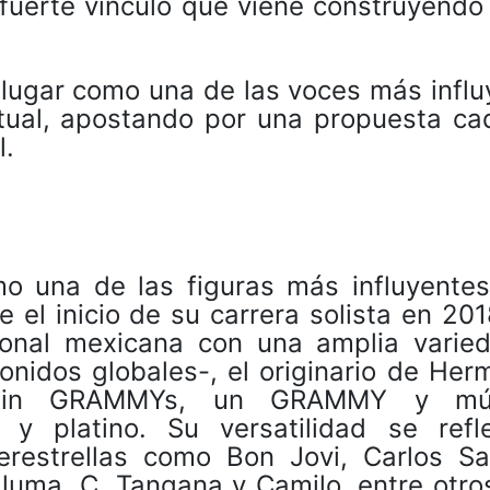
 fuerte vínculo que viene construyendo
lugar como una de las voces más influ
actual, apostando por una propuesta ca
l.
o una de las figuras más influyentes
el inicio de su carrera solista en 20
ional mexicana con una amplia varie
nidos globales-, el originario de Herm
atin GRAMMYs, un GRAMMY y múlt
 y platino. Su versatilidad se refl
erestrellas como Bon Jovi, Carlos Sa
uma, C. Tangana y Camilo, entre otros