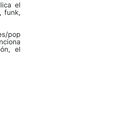
lica el
 funk,
es/pop
unciona
ón, el