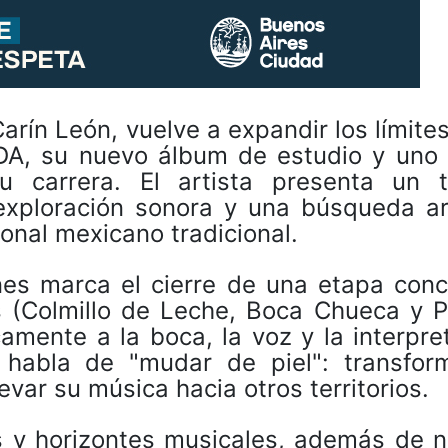
arín León, vuelve a expandir los límite
A, su nuevo álbum de estudio y uno 
 carrera. El artista presenta un t
 exploración sonora y una búsqueda art
ional mexicano tradicional.
nes marca el cierre de una etapa conc
s (Colmillo de Leche, Boca Chueca y P
amente a la boca, la voz y la interpre
 habla de "mudar de piel": transfor
var su música hacia otros territorios.
y horizontes musicales, además de n