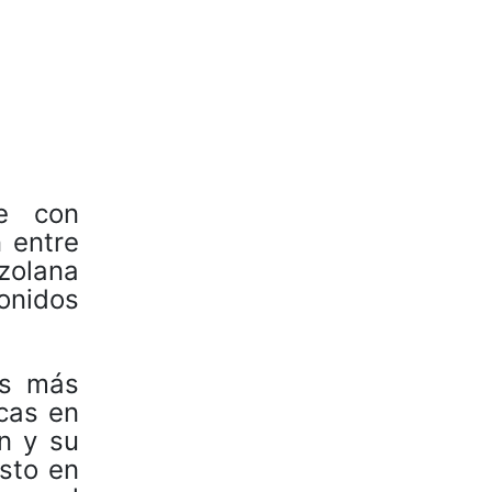
te con
 entre
zolana
onidos
os más
icas en
n y su
osto en