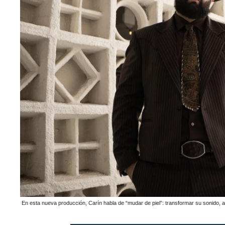
En esta nueva producción, Carín habla de “mudar de piel”: transformar su sonido, ab