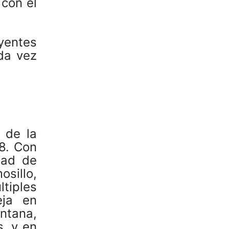
 con el
yentes
da vez
 de la
18. Con
dad de
osillo,
iples
eja en
ntana,
, y en