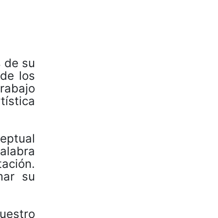
s de su
de los
rabajo
ística
eptual
alabra
tación.
mar su
uestro