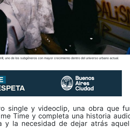
 drill, uno de los subgéneros con mayor crecimiento dentro del universo urbano actual.
vo single y videoclip, una obra que fu
ime Time y completa una historia audi
a y la necesidad de dejar atrás aquel