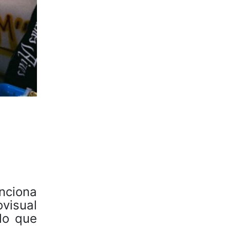
nciona
ovisual
lo que