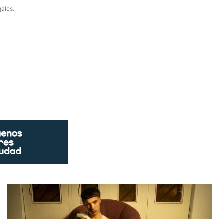
gales.