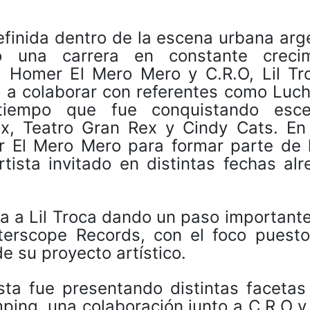
finida dentro de la escena urbana arge
do una carrera en constante crecim
 Homer El Mero Mero y C.R.O, Lil Tr
vó a colaborar con referentes como Luc
empo que fue conquistando escen
x, Teatro Gran Rex y Cindy Cats. En
El Mero Mero para formar parte de l
tista invitado en distintas fechas al
a a Lil Troca dando un paso importante
nterscope Records, con el foco puesto
e su proyecto artístico.
ista fue presentando distintas facetas
mping, una colaboración junto a C.R.O 