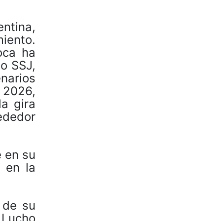
ntina,
iento.
oca ha
ho SSJ,
arios
 2026,
a gira
rededor
 en su
 en la
 de su
y Lucho