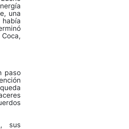
nergía
e, una
 había
erminó
n Coca,
un paso
tención
queda
aceres
uerdos
s, sus