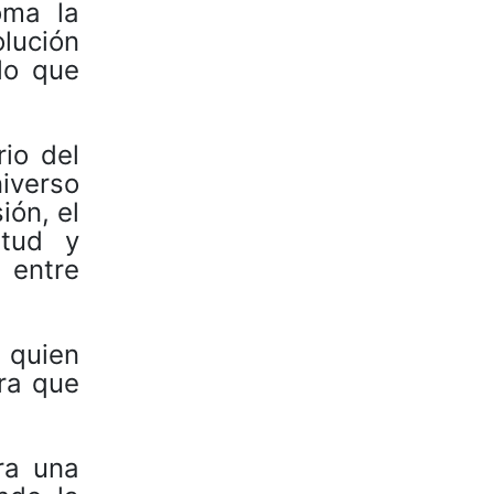
oma la
lución
lo que
rio del
iverso
ión, el
itud y
 entre
 quien
ra que
ra una