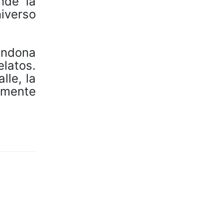
nde la
niverso
andona
elatos.
lle, la
amente