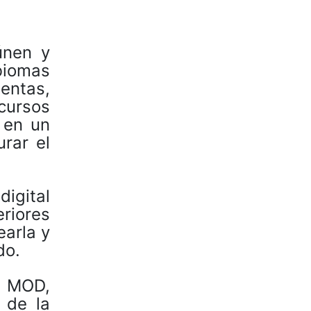
únen y
 biomas
entas,
cursos
 en un
rar el
igital
eriores
earla y
do.
e MOD,
 de la