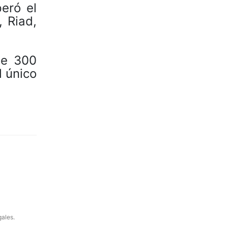
eró el
 Riad,
de 300
l único
gales.