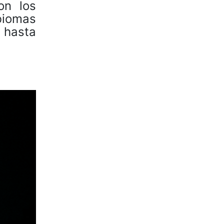
on los
biomas
, hasta