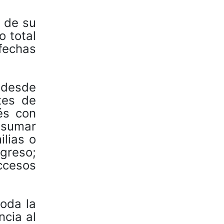
l de su
o total
fechas
 desde
tes de
és con
 sumar
ilias o
greso;
accesos
toda la
ncia al