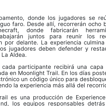
pamento, donde los jugadores se re
guo faro. Desde allí, recorrerán ocho
necraft, donde fabricarán herrami
abajarán juntos para reunir los re
en por delante. La experiencia culmina
los jugadores deben defender y restau
n La Aldea.
cada participante recibirá una capa d
ada en Moonlight Trail. En los días post
ectrónico un código único para desbloqu
endo la experiencia más allá del recorri
Trail es una producción de Experienc
d, los equipos responsables detrás