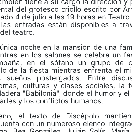
mbién tiene a su cargo la dirección y 
tal del grotesco criollo escrito por 
ado 4 de julio a las 19 horas en Teatro
las entradas están disponibles a tra
del teatro.
 única noche en la mansión de una fam
ntras en los salones se celebra un fa
mpaña, en el sótano un grupo de c
llo de la fiesta mientras enfrenta el m
s sueños postergados. Entre discus
mas, culturas y clases sociales, la t
adera "Babilonia", donde el humor y e
ades y los conflictos humanos.
no, el texto de Discépolo mantie
cuenta con un numeroso elenco integra
go, Bea González, Julián Solís, María 