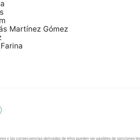
na
s
am
lás Martínez Gómez
z
 Farina
res y las consecuencias derivadas de ellos pueden ser pasibles de sanciones le