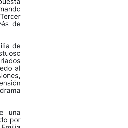
puesta
Armando
 Tercer
vés de
ilia de
stuoso
riados
iedo al
iones,
ensión
l drama
ne una
do por
Emilia