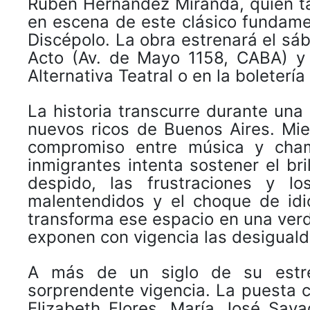
Rubén Hernández Miranda, quien ta
en escena de este clásico fundamen
Discépolo. La obra estrenará el sáb
Acto (Av. de Mayo 1158, CABA) y 
Alternativa Teatral o en la boletería 
La historia transcurre durante una
nuevos ricos de Buenos Aires. Mie
compromiso entre música y cha
inmigrantes intenta sostener el bri
despido, las frustraciones y lo
malentendidos y el choque de idio
transforma ese espacio en una verd
exponen con vigencia las desiguald
A más de un siglo de su estre
sorprendente vigencia. La puesta 
Elizabeth Flores, María José Saya