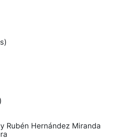
s)
)
a y Rubén Hernández Miranda
tra