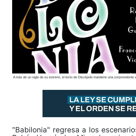
A más de un siglo de su estreno, el texto de Discépolo mantiene una sorprendente v
"Babilonia" regresa a los escenari