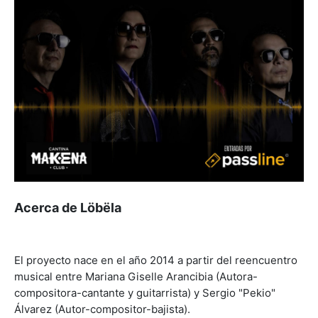
Acerca de Löbëla
El proyecto nace en el año 2014 a partir del reencuentro
musical entre Mariana Giselle Arancibia (Autora-
compositora-cantante y guitarrista) y Sergio "Pekio"
Álvarez (Autor-compositor-bajista).