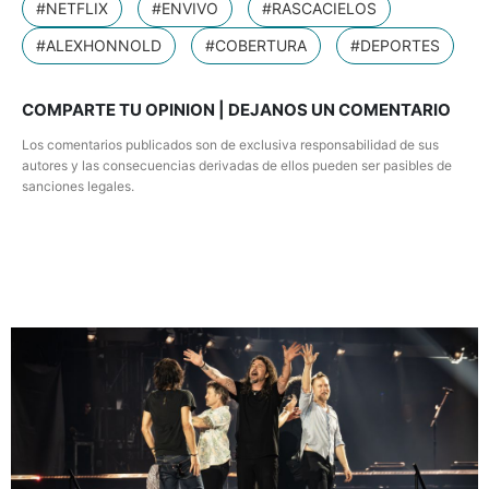
#NETFLIX
#ENVIVO
#RASCACIELOS
#ALEXHONNOLD
#COBERTURA
#DEPORTES
COMPARTE TU OPINION | DEJANOS UN COMENTARIO
Los comentarios publicados son de exclusiva responsabilidad de sus
autores y las consecuencias derivadas de ellos pueden ser pasibles de
sanciones legales.