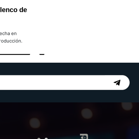
elenco de
hecha en
roducción.