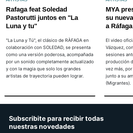
Rafaga feat Soledad
MYA pres
Pastorutti juntos en "La
su nueva
Luna y tu"
a Ráfaga
"La Luna y Tú", el clásico de RÀFAGA en
El video ofic
colaboración con SOLEDAD, se presenta
Vázquez, con
como una versión poderosa, acompañada
sesiones ante
por un sonido completamente actualizado
producción d
y con la magia que solo los grandes
vez más, por
artistas de trayectoria pueden lograr.
junto a su am
(Migrantes).
Subscribite para recibir todas
nuestras novedades