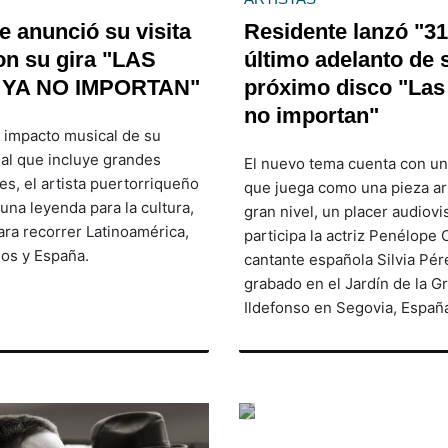
e anunció su visita
Residente lanzó "31
con su gira "LAS
último adelanto de 
 YA NO IMPORTAN"
próximo disco "Las 
no importan"
 impacto musical de su
ial que incluye grandes
El nuevo tema cuenta con un
es, el artista puertorriqueño
que juega como una pieza art
una leyenda para la cultura,
gran nivel, un placer audiovi
ara recorrer Latinoamérica,
participa la actriz Penélope 
os y España.
cantante española Silvia Pér
grabado en el Jardín de la G
Ildefonso en Segovia, Españ