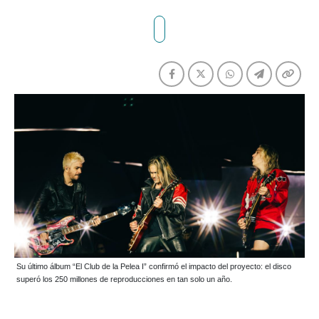
Su último álbum “El Club de la Pelea I” confirmó el impacto del proyecto: el disco
superó los 250 millones de reproducciones en tan solo un año.