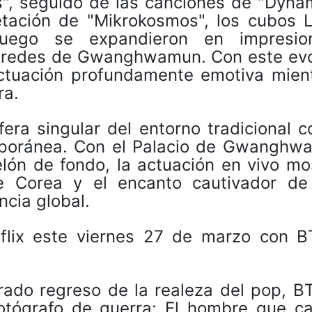
", seguido de las canciones de "Dynam
retación de "Mikrokosmos", los cubos 
 luego se expandieron en impresio
paredes de Gwanghwamun. Con este ev
actuación profundamente emotiva mient
ra.
era singular del entorno tradicional c
poránea. Con el Palacio de Gwanghw
ón de fondo, la actuación en vivo mos
de Corea y el encanto cautivador de
cia global.
flix este viernes 27 de marzo con B
rado regreso de la realeza del pop, BT
tógrafo de guerra: El hombre que ca