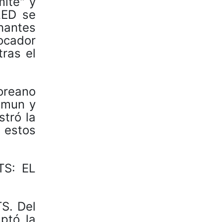
ite" y
LED se
nantes
ocador
ras el
oreano
amun y
tró la
 estos
TS: EL
S. Del
ptó la