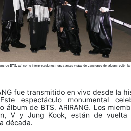
s fans de BTS, así como interpretaciones nunca antes vistas de canciones del álbum recién la
 fue transmitido en vivo desde la his
ste espectáculo monumental cele
vo álbum de BTS, ARIRANG. Los miemb
in, V y Jung Kook, están de vuelta
la década.