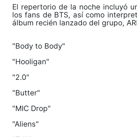
El repertorio de la noche incluyó u
los fans de BTS, así como interpre
álbum recién lanzado del grupo, ARI
"Body to Body"
"Hooligan"
"2.0"
"Butter"
"MIC Drop"
"Aliens"