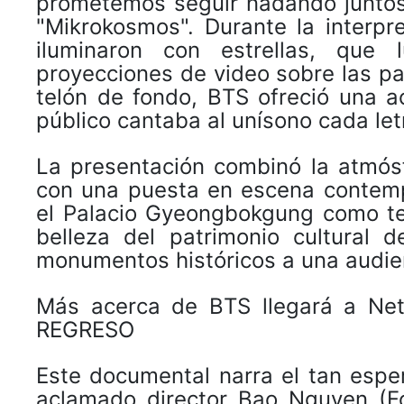
prometemos seguir nadando juntos
"Mikrokosmos". Durante la interp
iluminaron con estrellas, que
proyecciones de video sobre las 
telón de fondo, BTS ofreció una 
público cantaba al unísono cada let
La presentación combinó la atmósf
con una puesta en escena contem
el Palacio Gyeongbokgung como tel
belleza del patrimonio cultural 
monumentos históricos a una audien
Más acerca de BTS llegará a Net
REGRESO
Este documental narra el tan espe
aclamado director Bao Nguyen (Fo