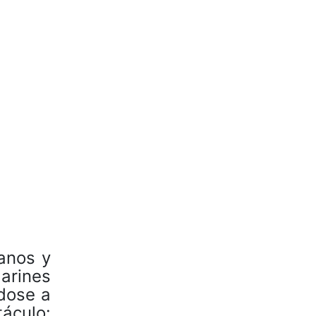
eanos y
arines
dose a
áculo: