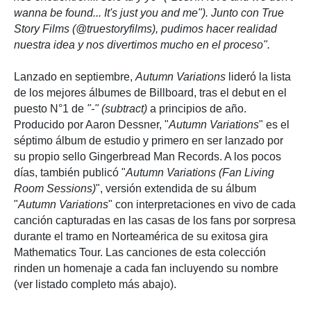
wanna be found... It's just you and me"). Junto con True
Story Films (@truestoryfilms), pudimos hacer realidad
nuestra idea y nos divertimos mucho en el proceso".
Lanzado en septiembre,
Autumn Variations
lideró la lista
de los mejores álbumes de Billboard, tras el debut en el
puesto N°1 de
"-" (subtract)
a principios de año.
Producido por Aaron Dessner, "
Autumn Variations
" es el
séptimo álbum de estudio y primero en ser lanzado por
su propio sello Gingerbread Man Records. A los pocos
días, también publicó "
Autumn Variations (Fan Living
Room Sessions)
", versión extendida de su álbum
"
Autumn Variations
" con interpretaciones en vivo de cada
canción capturadas en las casas de los fans por sorpresa
durante el tramo en Norteamérica de su exitosa gira
Mathematics Tour. Las canciones de esta colección
rinden un homenaje a cada fan incluyendo su nombre
(ver listado completo más abajo).