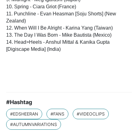
10. Spring - Ciara Griot (France)
11. Punchline - Evan Heasman [Soju Shorts] (New
Zealand)
12. When Will I Be Alright - Karina Yang (Taiwan)
13. The Day I Was Born - Mike Bautista (Mexico)
14. Head>Heels - Anshul Mittal & Kanika Gupta
[Digiscape Media] (India)
#Hashtag
#EDSHEERAN
#FANS
#VIDEOCLIPS
#AUTUMNVARIATIONS