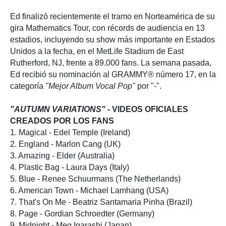
Ed finalizó recientemente el tramo en Norteamérica de su
gira Mathematics Tour, con récords de audiencia en 13
estadios, incluyendo su show más importante en Estados
Unidos a la fecha, en el MetLife Stadium de East
Rutherford, NJ, frente a 89.000 fans. La semana pasada,
Ed recibió su nominación al GRAMMY® número 17, en la
categoría
"Mejor Album Vocal Pop"
por "-".
"AUTUMN VARIATIONS"
- VIDEOS OFICIALES
CREADOS POR LOS FANS
1. Magical - Edel Temple (Ireland)
2. England - Marlon Cang (UK)
3. Amazing - Elder (Australia)
4. Plastic Bag - Laura Days (Italy)
5. Blue - Renee Schuurmans (The Netherlands)
6. American Town - Michael Lamhang (USA)
7. That's On Me - Beatriz Santamaria Pinha (Brazil)
8. Page - Gordian Schroedter (Germany)
9. Midnight - Meg Igarashi (Japan)