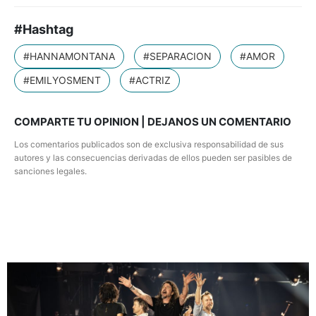
#Hashtag
#HANNAMONTANA
#SEPARACION
#AMOR
#EMILYOSMENT
#ACTRIZ
COMPARTE TU OPINION | DEJANOS UN COMENTARIO
Los comentarios publicados son de exclusiva responsabilidad de sus
autores y las consecuencias derivadas de ellos pueden ser pasibles de
sanciones legales.