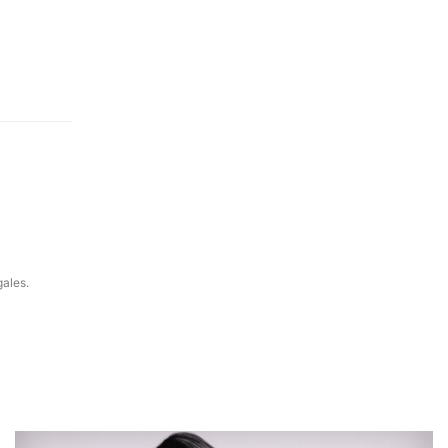
gales.