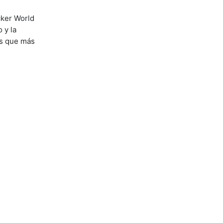
cker World
 y la
es que más