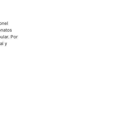
onel
onatos
ular. Por
al y