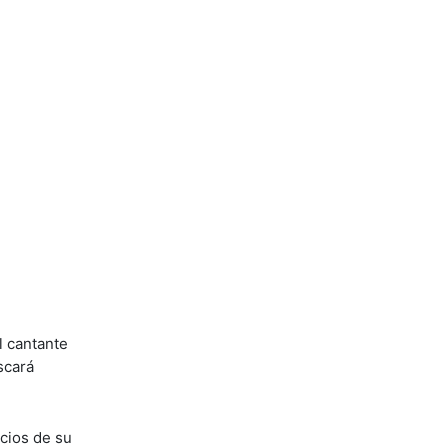
l cantante
scará
icios de su