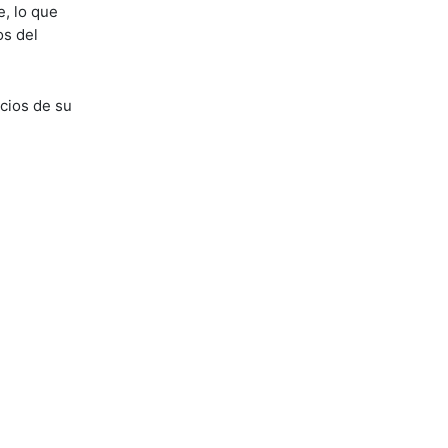
, lo que
os del
icios de su