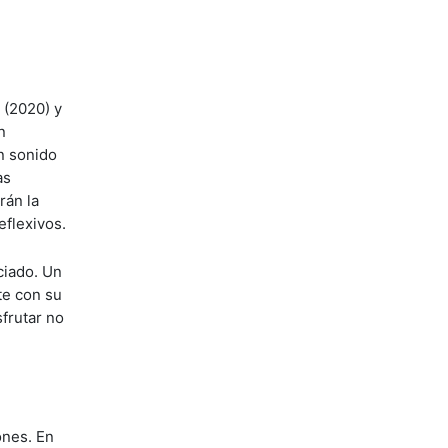
 (2020) y
n
n sonido
as
rán la
eflexivos.
ciado. Un
te con su
frutar no
ones. En