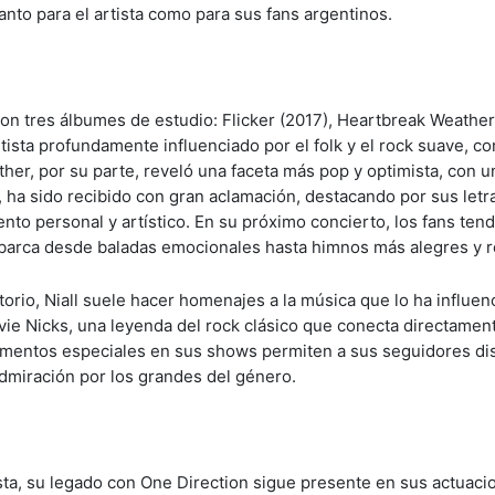
nto para el artista como para sus fans argentinos.
 con tres álbumes de estudio: Flicker (2017), Heartbreak Weather
ista profundamente influenciado por el folk y el rock suave, co
her, por su parte, reveló una faceta más pop y optimista, con u
, ha sido recibido con gran aclamación, destacando por sus letr
nto personal y artístico. En su próximo concierto, los fans tend
abarca desde baladas emocionales hasta himnos más alegres y r
orio, Niall suele hacer homenajes a la música que lo ha influen
ie Nicks, una leyenda del rock clásico que conecta directamen
momentos especiales en sus shows permiten a sus seguidores dis
admiración por los grandes del género.
sta, su legado con One Direction sigue presente en sus actuaci