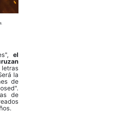
a.
es",
el
cruzan
letras
erá la
nes de
osed".
sas de
reados
ños.