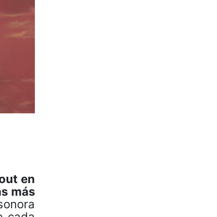
out en
as más
sonora
e cada