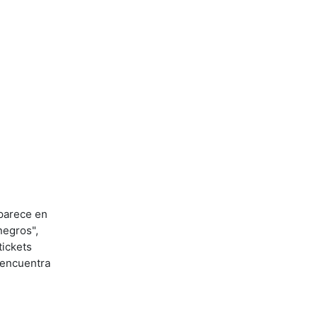
aparece en
negros",
tickets
 encuentra