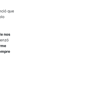
unció que
olo
de nos
menzó
erme
iempre