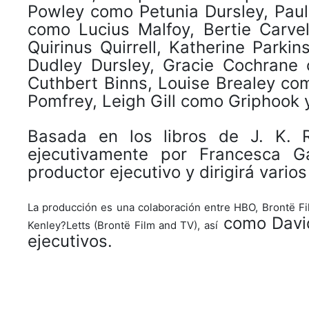
Powley como Petunia Dursley, Pau
como Lucius Malfoy, Bertie Carve
Quirinus Quirrell, Katherine Par
Dudley Dursley, Gracie Cochrane
Cuthbert Binns, Louise Brealey c
Pomfrey, Leigh Gill como Griphook 
Basada en los libros de J. K. R
ejecutivamente por Francesca 
productor ejecutivo y dirigirá varios
La producción es una colaboración entre HBO, Brontë Fil
como David
Kenley
?
Letts (Bront
ë
Film and TV), as
í
ejecutivos.