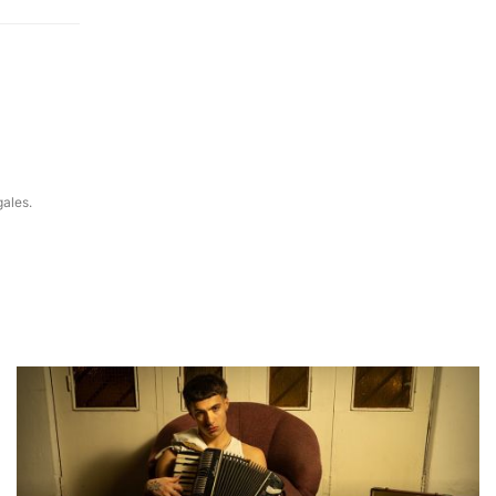
gales.