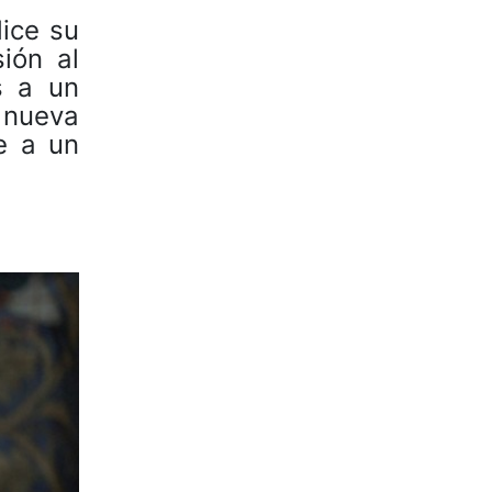
dice su
ión al
s a un
 nueva
e a un