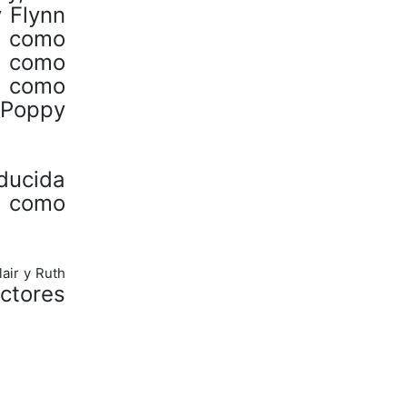
 Flynn
n como
n como
n como
 Poppy
.
ducida
a como
air y Ruth
ctores