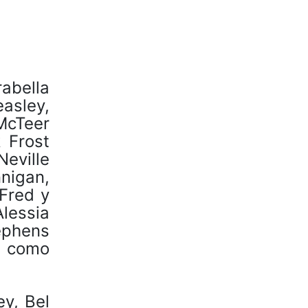
rabella
sley,
McTeer
 Frost
eville
nigan,
Fred y
lessia
ephens
s como
y, Bel