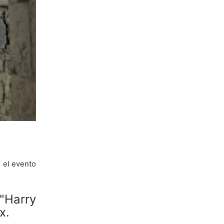
e el evento
"Harry
x.