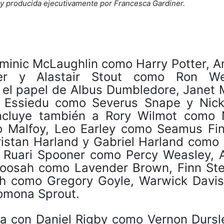
ta y producida ejecutivamente por Francesca Gardiner.
minic McLaughlin como Harry Potter, A
r y Alastair Stout como Ron Wea
el papel de Albus Dumbledore, Janet 
 Essiedu como Severus Snape y Nick
ncluye también a Rory Wilmot como N
 Malfoy, Leo Earley como Seamus Fin
istan Harland y Gabriel Harland como 
 Ruari Spooner como Percy Weasley, A
 Moosah como Lavender Brown, Finn St
sh como Gregory Goyle, Warwick Davi
Pomona Sprout.
a con Daniel Rigby como Vernon Dursle