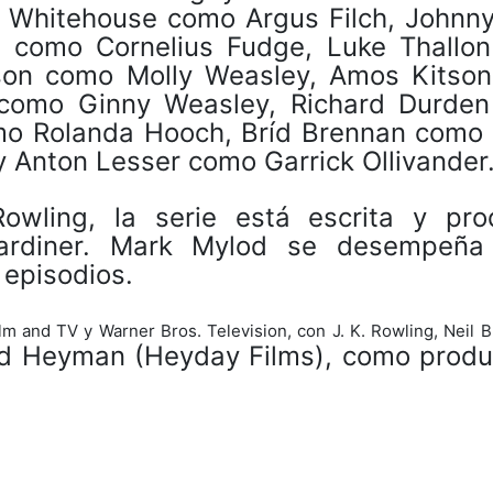
l Whitehouse como Argus Filch, Johnny
l como Cornelius Fudge, Luke Thallo
kinson como Molly Weasley, Amos Kitso
 como Ginny Weasley, Richard Durde
omo Rolanda Hooch, Bríd Brennan como
y Anton Lesser como Garrick Ollivander
owling, la serie está escrita y pro
Gardiner. Mark Mylod se desempeñ
 episodios.
m and TV y Warner Bros. Television, con J. K. Rowling, Neil Bl
 Heyman (Heyday Films), como produ