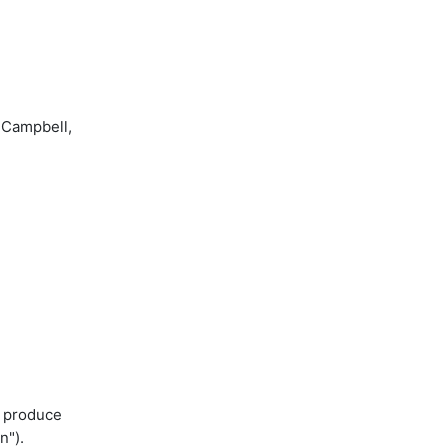
 Campbell,
n produce
n").