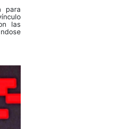
a para
ínculo
on las
ándose