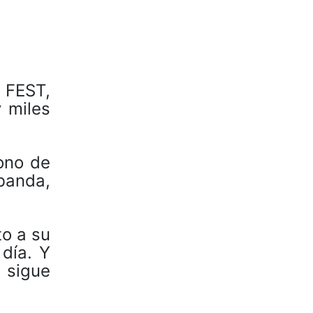
 FEST,
y miles
ono de
banda,
to a su
día. Y
 sigue