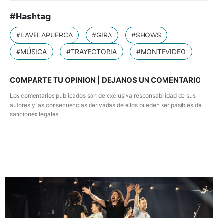
#Hashtag
#LAVELAPUERCA
#GIRA
#SHOWS
#MÚSICA
#TRAYECTORIA
#MONTEVIDEO
COMPARTE TU OPINION | DEJANOS UN COMENTARIO
Los comentarios publicados son de exclusiva responsabilidad de sus
autores y las consecuencias derivadas de ellos pueden ser pasibles de
sanciones legales.