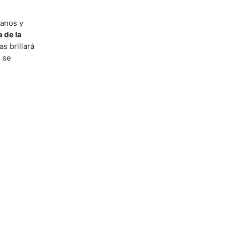
lanos y
 de la
s brillará
e se