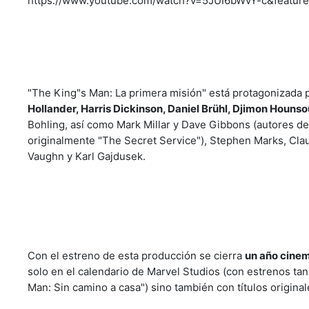
https://www.youtube.com/watch?v=5JUI6bWvY-c&featu
"The King"s Man: La primera misión" está protagonizada 
Hollander, Harris Dickinson, Daniel Brühl, Djimon Houns
Bohling, así como Mark Millar y Dave Gibbons (autores de 
originalmente "The Secret Service"), Stephen Marks, Cla
Vaughn y Karl Gajdusek.
Con el estreno de esta producción se cierra
un año cinem
solo en el calendario de Marvel Studios (con estrenos ta
Man: Sin camino a casa") sino también con títulos origin