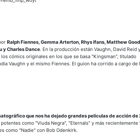
re=emb_imp_woyt
por
Ralph Fiennes, Gemma Arterton, Rhys Ifans, Matthew Goo
ou y Charles Dance
. En la producción están Vaughn, David Reid
los cómics originales en los que se basa "Kingsman", titulado
udia Vaughn y el mismo Fiennes. El guion ha corrido a cargo de
atográfico que nos ha dejado grandes películas de acción de
n potentes como "Viuda Negra", "Eternals" y más recientemente 
ales como "Nadie" con Bob Odenkirk.