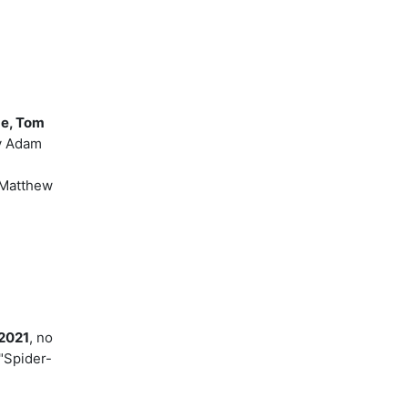
de, Tom
 y Adam
 Matthew
 2021
, no
"Spider-