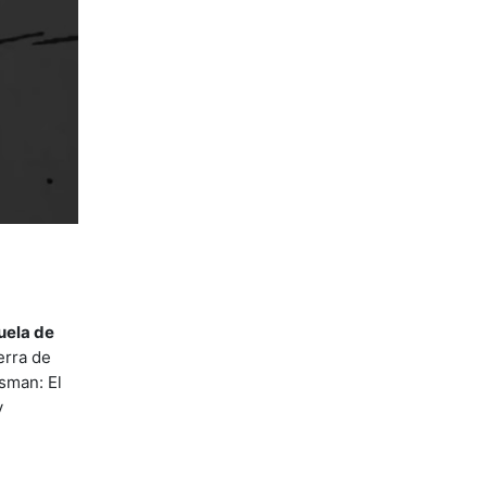
uela de
erra de
sman: El
y