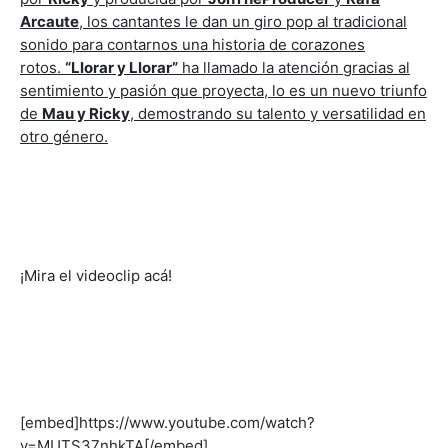
Arcaute
, los cantantes le dan un giro pop al tradicional
sonido para contarnos una historia de corazones
rotos.
“Llorar y Llorar”
ha llamado la atención gracias al
sentimiento y pasión que proyecta, lo es un nuevo triunfo
de
Mau y Ricky
, demostrando su talento y versatilidad en
otro género.
¡Mira el videoclip acá!
[embed]https://www.youtube.com/watch?
v=MUTS37nhkTA[/embed]