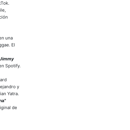
kTok.
le,
ción
 en una
ggae. El
 Jimmy
n Spotify.
oard
ejandro y
ian Yatra.
na"
iginal de