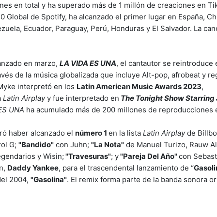
es en total y ha superado más de 1 millón de creaciones en Ti
 Global de Spotify, ha alcanzado el primer lugar en España, Chi
ezuela, Ecuador, Paraguay, Perú, Honduras y El Salvador. La can
lanzado en marzo,
LA VIDA ES UNA
, el cantautor se reintroduce
avés de la música globalizada que incluye Alt-pop, afrobeat y re
 Myke interpretó en los
Latin American Music Awards 2023
,
a
Latin Airplay
y fue interpretado en
The Tonight Show Starring
ES UNA
ha acumulado más de 200 millones de reproducciones e
ró haber alcanzado el
número 1
en la lista
Latin Airplay
de Billb
rol G;
"Bandido"
con Juhn;
"La Nota"
de Manuel Turizo, Rauw Al
gendarios y Wisin;
"Travesuras"
; y
"Pareja Del Año"
con Sebast
on,
Daddy Yankee
, para el trascendental lanzamiento de “
Gasoli
del 2004,
"Gasolina"
. El remix forma parte de la banda sonora or