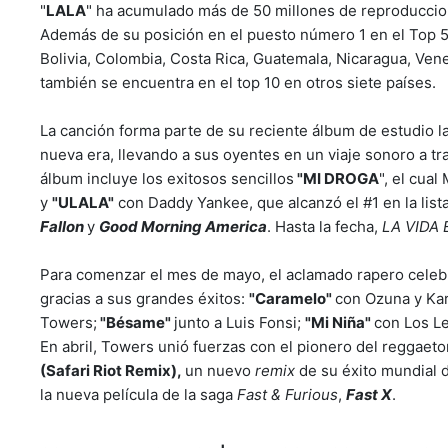
"
LALA
" ha acumulado más de 50 millones de reproduccion
Además de su posición en el puesto número 1 en el Top 50
Bolivia, Colombia, Costa Rica, Guatemala, Nicaragua, Ven
también se encuentra en el top 10 en otros siete países.
La canción forma parte de su reciente álbum de estudio 
nueva era, llevando a sus oyentes en un viaje sonoro a tr
álbum incluye los exitosos sencillos
"MI DROGA
", el cual
y
"ULALA"
con Daddy Yankee, que alcanzó el #1 en la list
Fallon
y
Good Morning America
. Hasta la fecha,
LA VIDA 
Para comenzar el mes de mayo, el aclamado rapero celeb
gracias a sus grandes éxitos:
"Caramelo"
con Ozuna y Ka
Towers;
"Bésame"
junto a Luis Fonsi;
"Mi Niña"
con Los Le
En abril, Towers unió fuerzas con el pionero del reggaet
(Safari Riot Remix),
un nuevo
remix
de su éxito mundial 
la nueva película de la saga
Fast & Furious
,
Fast X
.