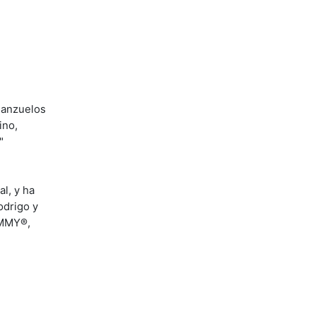
 anzuelos
ino,
"
l, y ha
odrigo y
AMMY®,