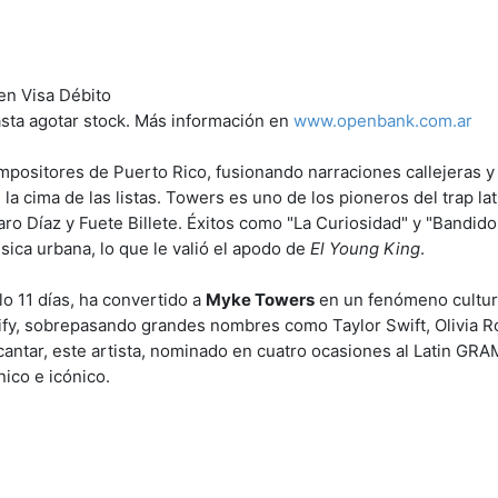
en Visa Débito
hasta agotar stock. Más información en
www.openbank.com.ar
positores de Puerto Rico, fusionando narraciones callejeras y
a cima de las listas. Towers es uno de los pioneros del trap lat
ro Díaz y Fuete Billete. Éxitos como "La Curiosidad" y "Bandido
ica urbana, lo que le valió el apodo de
El Young King
.
olo 11 días, ha convertido a
Myke Towers
en un fenómeno cultura
tify, sobrepasando grandes nombres como Taylor Swift, Olivia R
 cantar, este artista, nominado en cuatro ocasiones al Latin GR
ico e icónico.