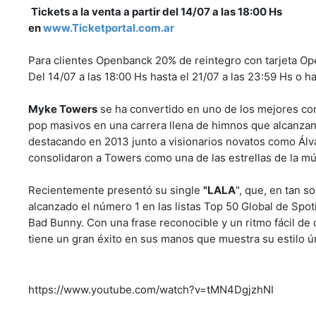
Tickets a la venta a partir del 14/07 a las 18:00 Hs
en
www.Ticketportal.com.ar
Para clientes Openbanck 20% de reintegro con tarjeta Op
Del 14/07 a las 18:00 Hs hasta el 21/07 a las 23:59 Hs o 
Myke Towers
se ha convertido en uno de los mejores com
pop masivos en una carrera llena de himnos que alcanzan l
destacando en 2013 junto a visionarios novatos como Álva
consolidaron a Towers como una de las estrellas de la mús
Recientemente presentó su single
"LALA
", que, en tan s
alcanzado el número 1 en las listas Top 50 Global de Spo
Bad Bunny. Con una frase reconocible y un ritmo fácil de
tiene un gran éxito en sus manos que muestra su estilo ún
https://www.youtube.com/watch?v=tMN4DgjzhNI