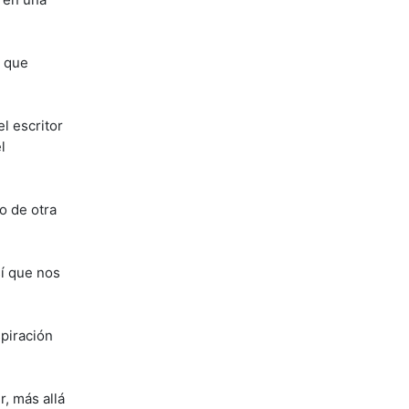
, que
l escritor
l
o de otra
sí que nos
spiración
, más allá