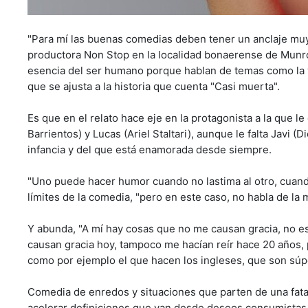
"Para mí las buenas comedias deben tener un anclaje muy f
productora Non Stop en la localidad bonaerense de Munro, 
esencia del ser humano porque hablan de temas como la vid
que se ajusta a la historia que cuenta "Casi muerta".
Es que en el relato hace eje en la protagonista a la que l
Barrientos) y Lucas (Ariel Staltari), aunque le falta Javi
infancia y del que está enamorada desde siempre.
"Uno puede hacer humor cuando no lastima al otro, cuando n
límites de la comedia, "pero en este caso, no habla de la m
Y abunda, "A mí hay cosas que no me causan gracia, no e
causan gracia hoy, tampoco me hacían reír hace 20 años, 
como por ejemplo el que hacen los ingleses, que son súp
Comedia de enredos y situaciones que parten de una fatal
acelerar definiciones que van desde deseos consumistas 