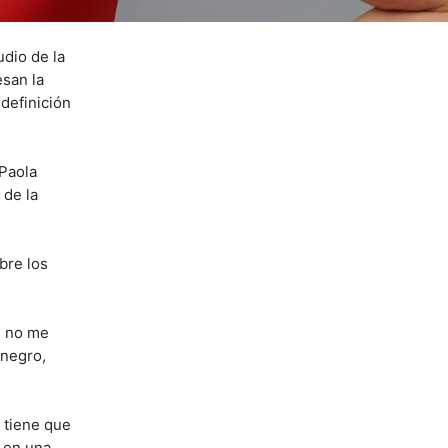
udio de la
esan la
definición
(Paola
 de la
bre los
e no me
 negro,
 tiene que
 en una