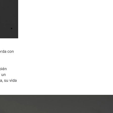
orda con
bién
e un
a, su vida