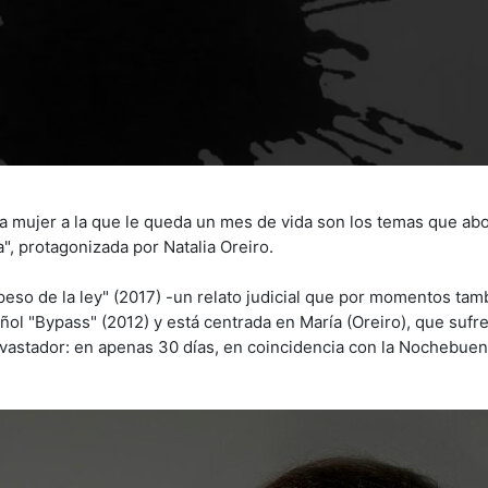
una mujer a la que le queda un mes de vida son los temas que ab
, protagonizada por Natalia Oreiro.
peso de la ley" (2017) -un relato judicial que por momentos tam
añol "Bypass" (2012) y está centrada en María (Oreiro), que sufr
vastador: en apenas 30 días, en coincidencia con la Nochebuen