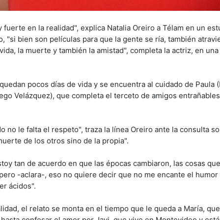
uerte en la realidad", explica Natalia Oreiro a Télam en un est
"si bien son películas para que la gente se ría, también atravi
a, la muerte y también la amistad", completa la actriz, en una 
e quedan pocos días de vida y se encuentra al cuidado de Paula 
 (Diego Velázquez), que completa el terceto de amigos entrañables
o le falta el respeto", traza la línea Oreiro ante la consulta so
uerte de los otros sino de la propia".
stoy tan de acuerdo en que las épocas cambiaron, las cosas qu
pero -aclara-, eso no quiere decir que no me encante el humor
er ácidos".
idad, el relato se monta en el tiempo que le queda a María, que
hasta confesar el amor por Javi, que vive en Montevideo y está