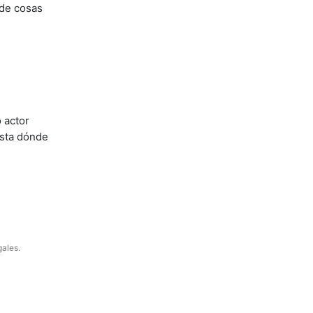
 de cosas
 actor
asta dónde
gales.