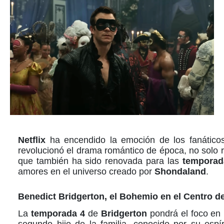
Netflix
ha encendido la emoción de los fanático
revolucionó el drama romántico de época, no solo
que también ha sido renovada para las
temporad
amores en el universo creado por
Shondaland
.
Benedict Bridgerton
, el Bohemio en el Centro d
La
temporada 4
de
Bridgerton
pondrá el foco en
segundo hijo de la familia, conocido por su espír