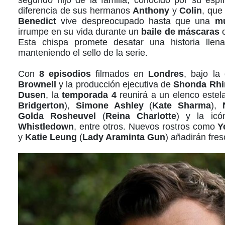
diferencia de sus hermanos
Anthony
y
Colin
, que
Benedict
vive despreocupado hasta que una
mu
irrumpe en su vida durante un
baile de máscaras
o
Esta chispa promete desatar una historia lle
manteniendo el sello de la serie.
Con
8 episodios
filmados en
Londres
, bajo la
Brownell
y la producción ejecutiva de
Shonda Rh
Dusen
, la
temporada 4
reunirá a un elenco estel
Bridgerton
),
Simone Ashley
(
Kate Sharma
),
Golda Rosheuvel
(
Reina Charlotte
) y la ic
Whistledown
, entre otros. Nuevos rostros como
Y
y
Katie Leung
(
Lady Araminta Gun
) añadirán fres