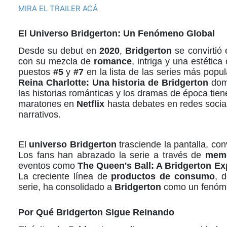
MIRA EL TRAILER ACÁ
El
Universo Bridgerton
: Un Fenómeno Global
Desde su debut en
2020
,
Bridgerton
se convirtió
con su mezcla de
romance
, intriga y una estétic
puestos
#5
y
#7
en la lista de las series más popu
Reina Charlotte: Una historia de Bridgerton
dom
las historias románticas y los dramas de época tiene
maratones en
Netflix
hasta debates en redes sociale
narrativos.
El
universo Bridgerton
trasciende la pantalla, co
Los fans han abrazado la serie a través de
mem
eventos como
The Queen's Ball: A Bridgerton Ex
La creciente línea de
productos de consumo
, 
serie, ha consolidado a
Bridgerton
como un fenómen
Por Qué Bridgerton Sigue Reinando