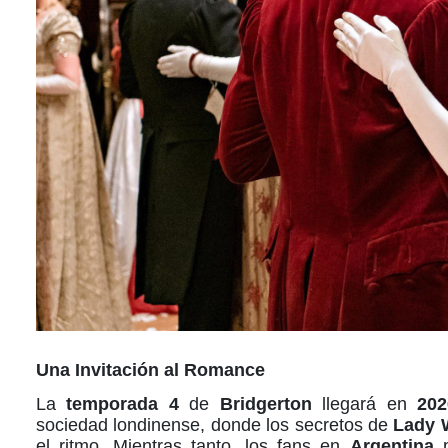
Una Invitación al
Romance
La
temporada 4
de
Bridgerton
llegará en
202
sociedad londinense, donde los secretos de
Lady 
el ritmo. Mientras tanto, los fans en
Argentina
p