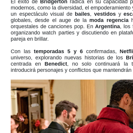
El éxito de
Bridgerton
radica en su capacidad 
modernos, como la diversidad, el empoderamiento y
un espectáculo visual de
bailes
,
vestidos
y
esc
globales, desde el auge de la
moda regencia
h
orquestales de canciones pop. En
Argentina
, los
organizando watch parties y discutiendo en plat
pareja en brillar.
Con las
temporadas 5 y 6
confirmadas,
Netfl
universo, explorando nuevas historias de los
Br
centrada en
Benedict
, no solo continuará la 
introducirá personajes y conflictos que mantendrán