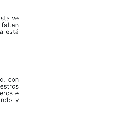
ista ve
 faltan
la está
o, con
estros
eros e
ando y