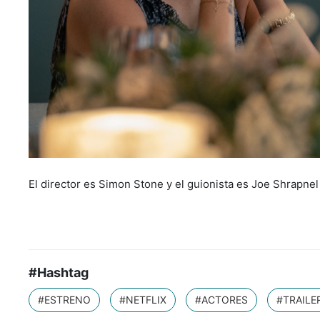
El director es Simon Stone y el guionista es Joe Shrapn
#Hashtag
#ESTRENO
#NETFLIX
#ACTORES
#TRAILE