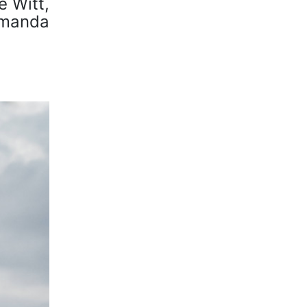
e Witt,
Amanda