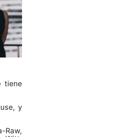
 tiene
use, y
a-Raw,