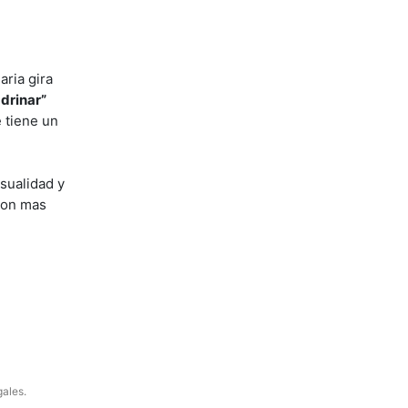
aria gira
adrinar”
 tiene un
sualidad y
 con mas
gales.