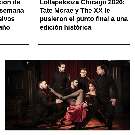
ción de
Lollapalooza Chicago 2026:
 semana
Tate Mcrae y The XX le
sivos
pusieron el punto final a una
 año
edición histórica