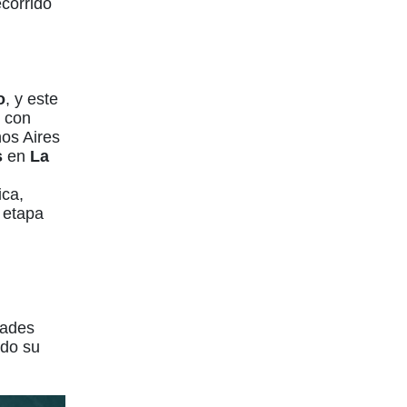
ecorrido
o
, y este
w con
os Aires
s
en
La
ica,
a etapa
dades
ndo su