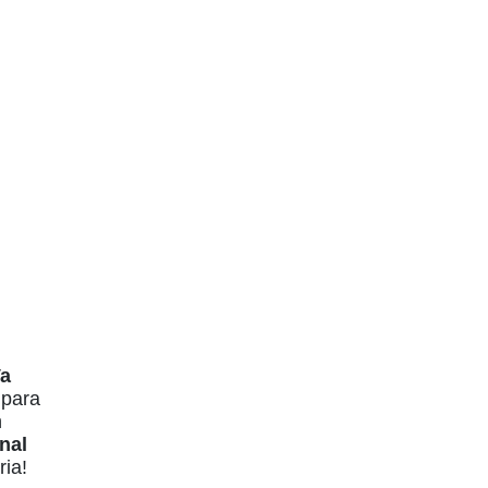
Va
 para
n
nal
ria!