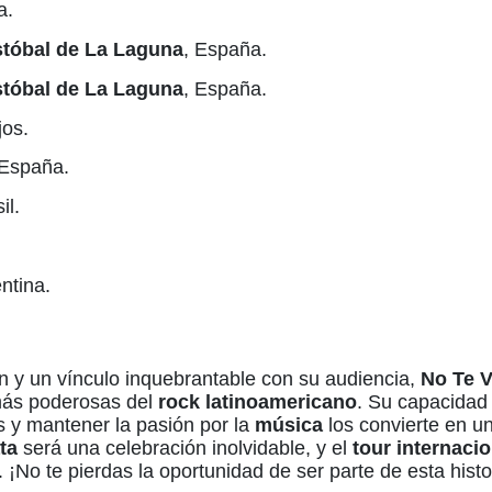
a.
stóbal de La Laguna
, España.
stóbal de La Laguna
, España.
jos.
 España.
il.
entina.
 y un vínculo inquebrantable con su audiencia,
No Te 
más poderosas del
rock latinoamericano
. Su capacidad
 y mantener la pasión por la
música
los convierte en u
ta
será una celebración inolvidable, y el
tour internacio
¡No te pierdas la oportunidad de ser parte de esta histo