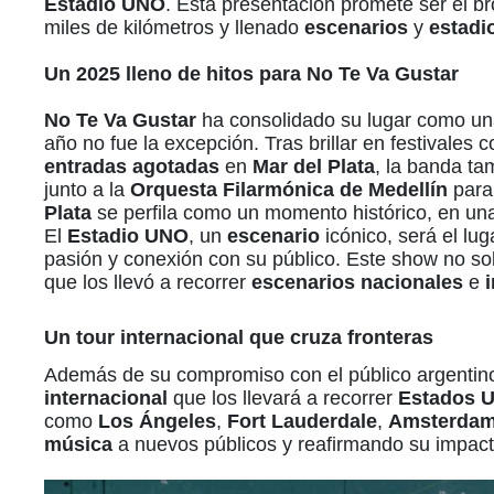
Estadio UNO
. Esta presentación promete ser el br
miles de kilómetros y llenado
escenarios
y
estadi
Un 2025 lleno de hitos para
No Te Va Gustar
No Te Va Gustar
ha consolidado su lugar como un
año no fue la excepción. Tras brillar en festivales 
entradas agotadas
en
Mar del Plata
, la banda ta
junto a la
Orquesta Filarmónica de Medellín
para
Plata
se perfila como un momento histórico, en una
El
Estadio UNO
, un
escenario
icónico, será el lu
pasión y conexión con su público. Este show no solo
que los llevó a recorrer
escenarios nacionales
e
Un
tour internacional
que cruza fronteras
Además de su compromiso con el público argentin
internacional
que los llevará a recorrer
Estados 
como
Los Ángeles
,
Fort Lauderdale
,
Amsterda
música
a nuevos públicos y reafirmando su impact