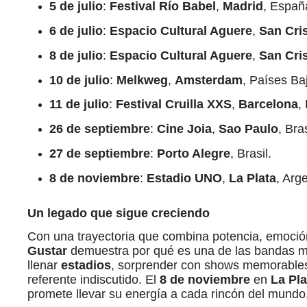
5 de julio
:
Festival Río Babel
,
Madrid
, Españ
6 de julio
:
Espacio Cultural Aguere
,
San Cri
8 de julio
:
Espacio Cultural Aguere
,
San Cri
10 de julio
:
Melkweg
,
Amsterdam
, Países Ba
11 de julio
:
Festival Cruilla XXS
,
Barcelona
,
26 de septiembre
:
Cine Joia
,
Sao Paulo
, Bras
27 de septiembre
:
Porto Alegre
, Brasil.
8 de noviembre
:
Estadio UNO
,
La Plata
, Arg
Un legado que sigue creciendo
Con una trayectoria que combina potencia, emoción
Gustar
demuestra por qué es una de las bandas 
llenar
estadios
, sorprender con shows memorables
referente indiscutido. El
8 de noviembre
en
La Pla
promete llevar su energía a cada rincón del mundo. 