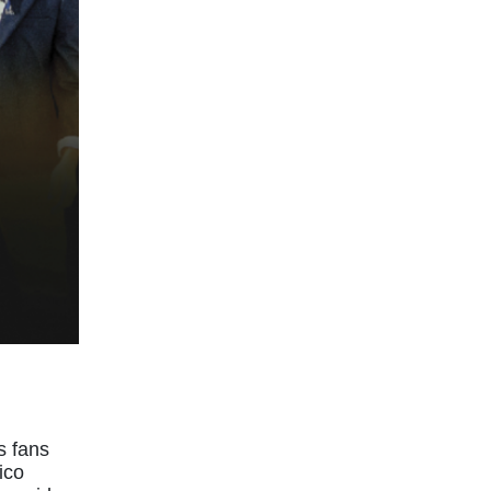
s fans
ico