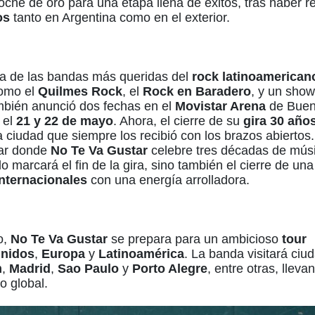
oche de oro para una etapa llena de éxitos, tras haber r
os
tanto en Argentina como en el exterior.
a de las bandas más queridas del
rock latinoamerican
como el
Quilmes Rock
, el
Rock en Baradero
, y un sho
mbién anunció dos fechas en el
Movistar Arena
de Buen
 el
21 y 22 de mayo
. Ahora, el cierre de su
gira 30 año
 ciudad que siempre los recibió con los brazos abiertos.
gar donde
No Te Va Gustar
celebre tres décadas de mús
 marcará el fin de la gira, sino también el cierre de un
internacionales
con una energía arrolladora.
o,
No Te Va Gustar
se prepara para un ambicioso
tour
Unidos
,
Europa
y
Latinoamérica
. La banda visitará ciu
m
,
Madrid
,
Sao Paulo
y
Porto Alegre
, entre otras, lleva
o global.