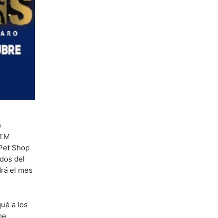
e
 TM
 Pet Shop
ados del
drá el mes
qué a los
me