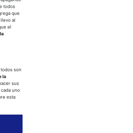
de todos
agrega que
llevo al
que el
la
, todos son
 la
hacer sus
y cada uno
bre esta