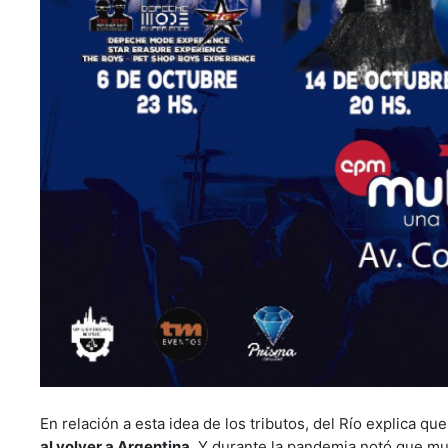
En relación a esta idea de los tributos, del Río explica qu
al volver a Argentina
. Y durante la pandemia notó que mu