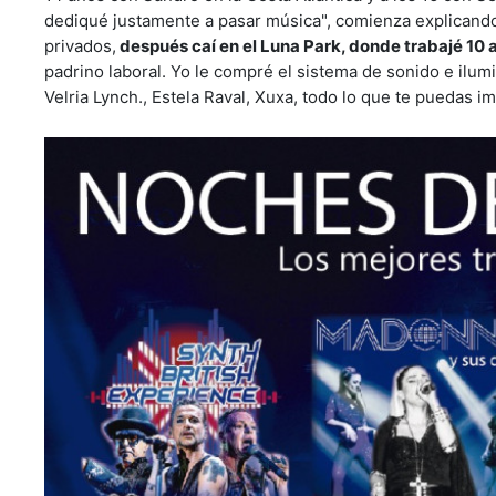
dediqué justamente a pasar música", comienza explicando
privados,
después caí en el Luna Park, donde trabajé 10 
padrino laboral. Yo le compré el sistema de sonido e ilumi
Velria Lynch., Estela Raval, Xuxa, todo lo que te puedas im