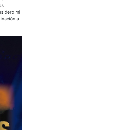
os
nsidero mi
minación a