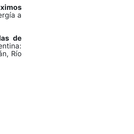
áximos
ergía a
das de
ntina:
án, Río