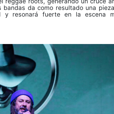
l reggae roots, generando un cruce ar
as bandas da como resultado una pieza
l y resonará fuerte en la escena m