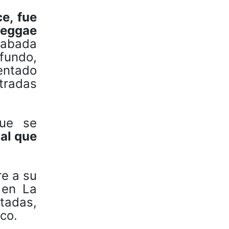
e, fue
Reggae
grabada
ofundo,
entado
tradas
que se
nal que
re a su
 en La
tadas,
co.