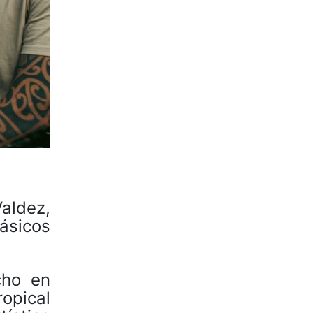
aldez,
lásicos
cho en
ropical