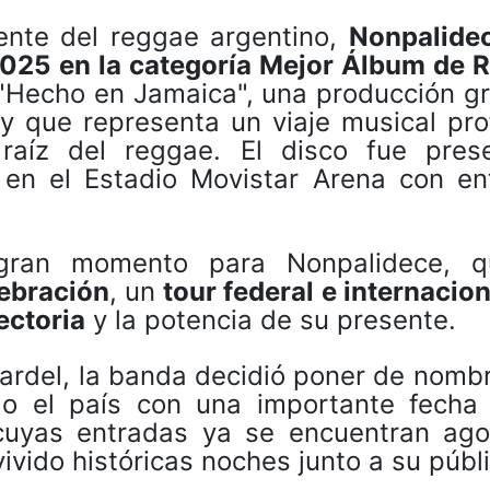
ente del reggae argentino,
Nonpalidec
 2025 en la categoría Mejor Álbum de 
, "Hecho en Jamaica", una producción 
 y que representa un viaje musical pr
raíz del reggae. El disco fue pres
o en el Estadio Movistar Arena con en
 gran momento para Nonpalidece, 
lebración
, un
tour federal e internacio
ectoria
y la potencia de su presente.
Gardel, la banda decidió poner de nomb
odo el país con una importante fecha
cuyas entradas ya se encuentran ago
vido históricas noches junto a su públi