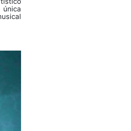
tístico
 única
usical