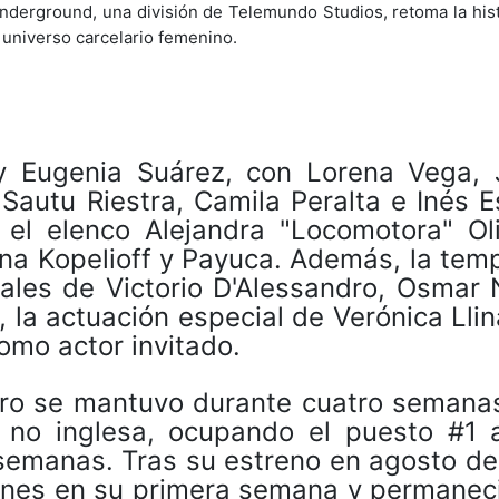
Underground, una división de Telemundo Studios, retoma la hist
 universo carcelario femenino.
y Eugenia Suárez, con Lorena Vega, J
 Sautu Riestra, Camila Peralta e Inés 
 el elenco Alejandra "Locomotora" Oli
lina Kopelioff y Payuca. Además, la te
iales de Victorio D'Alessandro, Osmar 
 la actuación especial de Verónica Llin
mo actor invitado.
rro se mantuvo durante cuatro semanas
 no inglesa, ocupando el puesto #1 a
semanas. Tras su estreno en agosto de
iones en su primera semana y permanec