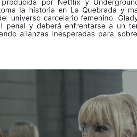
producida por Netflix y Undergroun
etoma la historia en La Quebrada y ma
el universo carcelario femenino. Glad
l penal y deberá enfrentarse a un ter
ando alianzas inesperadas para sobrev