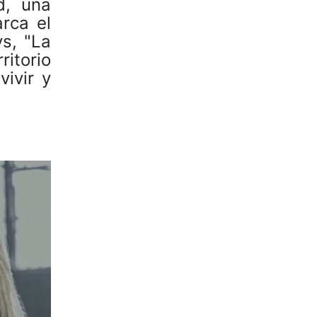
d, una
rca el
ys, "La
ritorio
ivir y