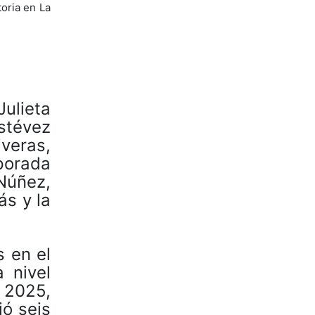
oria en La
ulieta
Estévez
veras,
mporada
Núñez,
ás y la
 en el
 nivel
 2025,
ió seis