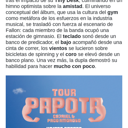
tras el impacto de su
Tiny Desk
, culminando en un
himno optimista sobre la
amistad
. El universo
conceptual del álbum, que usa la cultura del
gym
como metáfora de los esfuerzos en la industria
musical, se trasladó con fuerza al escenario de
Fallon: cada miembro de la banda ocupó una
estación de gimnasio. El
teclado
sonó desde un
banco de predicador, el
bajo
acompañó desde una
cinta de correr, los
vientos
se lucieron sobre
bicicletas de spinning y el
coro
se elevó desde un
banco plano. Una vez más, la dupla demostró su
habilidad para hacer
mucho con poco
.