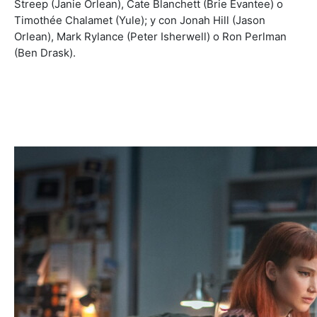
Streep (Janie Orlean), Cate Blanchett (Brie Evantee) o
Timothée Chalamet (Yule); y con Jonah Hill (Jason
Orlean), Mark Rylance (Peter Isherwell) o Ron Perlman
(Ben Drask).