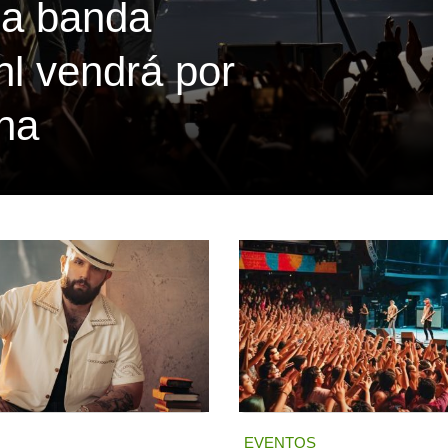
La banda
hl vendrá por
ina
EVENTOS