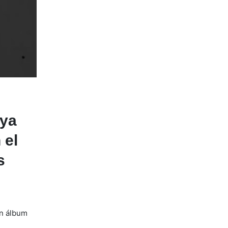
 ya
 el
s
n álbum