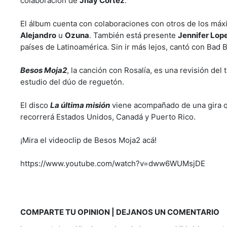
colaboración de
Jhay Cortez
.
El álbum cuenta con colaboraciones con otros de los má
Alejandro
u
Ozuna
. También está presente
Jennifer Lop
países de Latinoamérica. Sin ir más lejos, cantó con Bad 
Besos Moja2
, la canción con Rosalía, es una revisión del
estudio del dúo de reguetón.
El disco
La última misión
viene acompañado de una gira q
recorrerá Estados Unidos, Canadá y Puerto Rico.
¡Mira el videoclip de Besos Moja2 acá!
https://www.youtube.com/watch?v=dww6WUMsjDE
COMPARTE TU OPINION | DEJANOS UN COMENTARIO