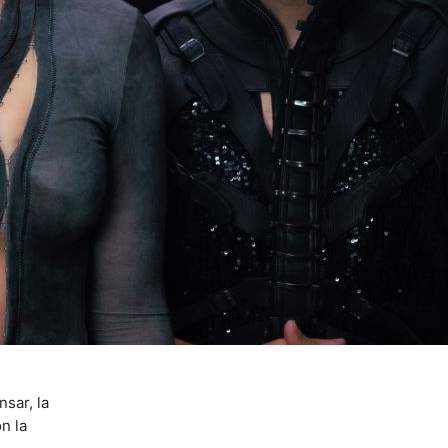
sar, la
n la