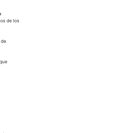
w
os de los
 de
 que