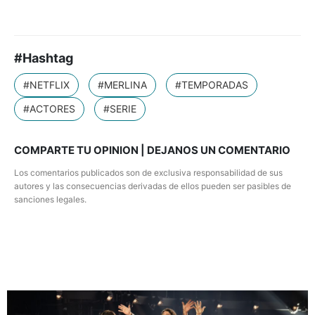
#Hashtag
#NETFLIX
#MERLINA
#TEMPORADAS
#ACTORES
#SERIE
COMPARTE TU OPINION | DEJANOS UN COMENTARIO
Los comentarios publicados son de exclusiva responsabilidad de sus
autores y las consecuencias derivadas de ellos pueden ser pasibles de
sanciones legales.