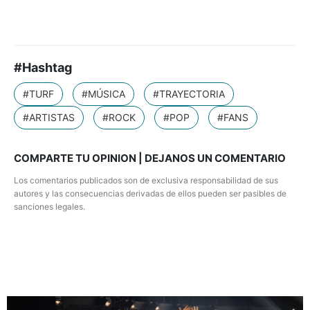
#Hashtag
#TURF
#MÚSICA
#TRAYECTORIA
#ARTISTAS
#ROCK
#POP
#FANS
COMPARTE TU OPINION | DEJANOS UN COMENTARIO
Los comentarios publicados son de exclusiva responsabilidad de sus
autores y las consecuencias derivadas de ellos pueden ser pasibles de
sanciones legales.