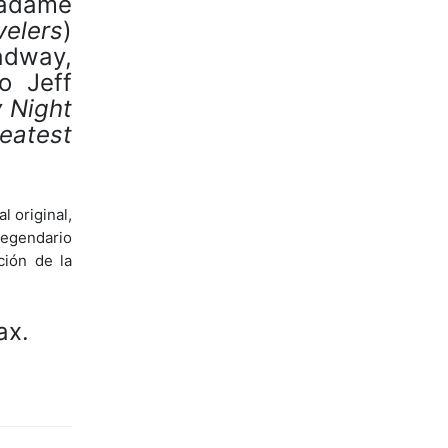
Madame
velers
)
dway,
o Jeff
 Night
eatest
l original,
legendario
ción de la
ax.