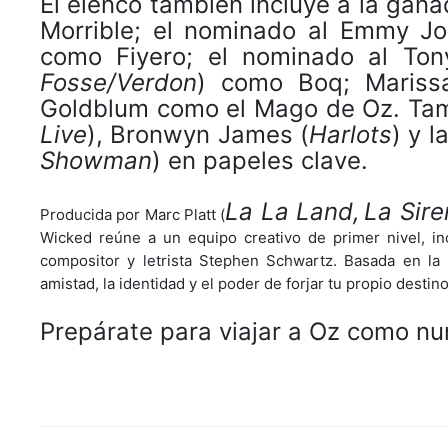
El elenco también incluye a la ga
Morrible; el nominado al Emmy Jo
como Fiyero; el nominado al Ton
Fosse/Verdon
) como Boq; Mariss
Goldblum como el Mago de Oz. Tam
Live
), Bronwyn James (
Harlots
) y 
Showman
) en papeles clave.
La La Land,
La Sire
Producida por Marc Platt (
Wicked reúne a un equipo creativo de primer nivel, in
compositor y letrista Stephen Schwartz. Basada en la
amistad, la identidad y el poder de forjar tu propio destino
Prepárate para viajar a Oz como n