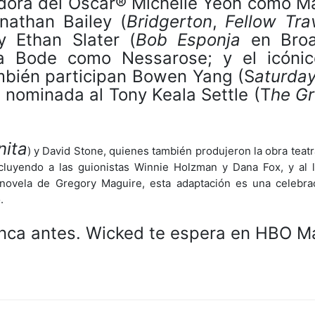
nadora del Oscar® Michelle Yeoh como 
nathan Bailey (
Bridgerton
,
Fellow Tra
y Ethan Slater (
Bob Esponja
en Broa
a Bode como Nessarose; y el icónic
bién participan Bowen Yang (S
aturday
la nominada al Tony Keala Settle (T
he Gr
nita
) y David Stone, quienes también produjeron la obra teatra
cluyendo a las guionistas Winnie Holzman y Dana Fox, y al 
 novela de Gregory Maguire, esta adaptación es una celebra
.
unca antes. Wicked te espera en HBO M