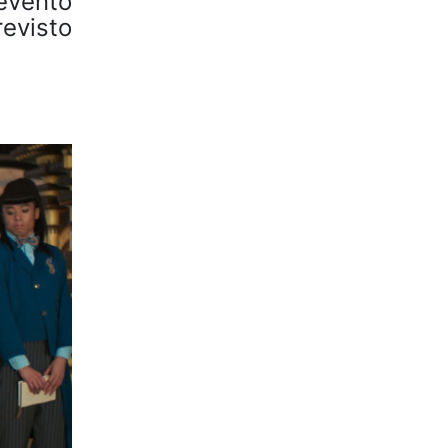
evento
revisto