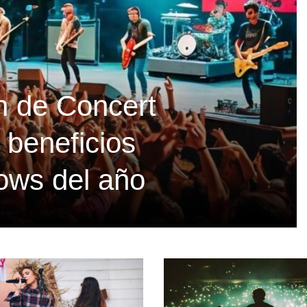
ón de Concert
beneficios
hows del año