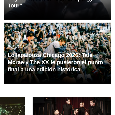
Tour"
EVENTOS
Lollapalooza Chicago 2026: Tate
Mcrae y The XX le pusieron el punto
final a una edición histórica