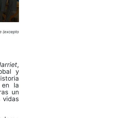
le (excepto
arriet
,
obal y
storia
 en la
ras un
 vidas