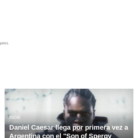
gales.
INDIE
Daniel Caesar llega por primera vez a
Argentina con el "Son of Spergy