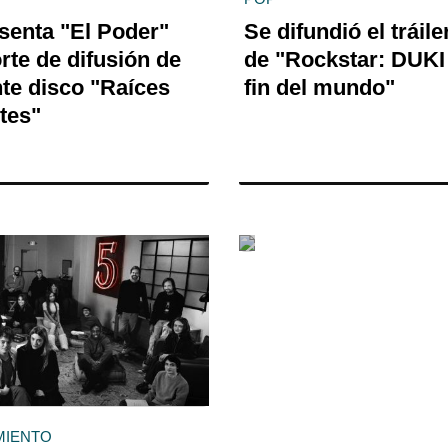
esenta "El Poder"
Se difundió el tráiler
rte de difusión de
de "Rockstar: DUKI
nte disco "Raíces
fin del mundo"
tes"
MIENTO