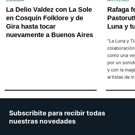
La Delio Valdez con La Sole
Rafaga f
en Cosquín Folklore y de
Pastorutt
Gira hasta tocar
Luna y t
nuevamente a Buenos Aires
"La Luna y T
colaboració
como una ve
por un sonid
y con la mag
artistas de t
Subscribite para recibir todas
nuestras novedades