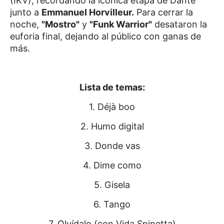
(IKV), recordando la icónica etapa de Dante
junto a
Emmanuel Horvilleur.
Para cerrar la
noche,
"Mostro"
y
"Funk Warrior"
desataron la
euforia final, dejando al público con ganas de
más.
Lista de temas:
1. Déjà boo
2. Humo digital
3. Donde vas
4. Dime como
5. Gisela
6. Tango
7. Olvídalo (con Vida Spinetta)