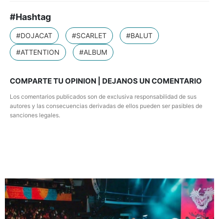
#Hashtag
#DOJACAT
#SCARLET
#BALUT
#ATTENTION
#ALBUM
COMPARTE TU OPINION | DEJANOS UN COMENTARIO
Los comentarios publicados son de exclusiva responsabilidad de sus
autores y las consecuencias derivadas de ellos pueden ser pasibles de
sanciones legales.