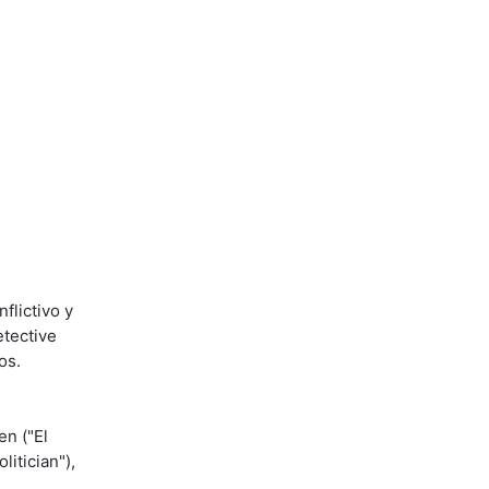
flictivo y
etective
os.
en ("El
itician"),