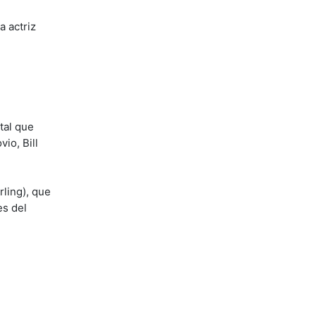
a actriz
tal que
io, Bill
rling), que
es del