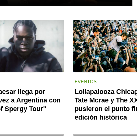
EVENTOS
aesar llega por
Lollapalooza Chica
vez a Argentina con
Tate Mcrae y The XX
of Spergy Tour"
pusieron el punto fi
edición histórica