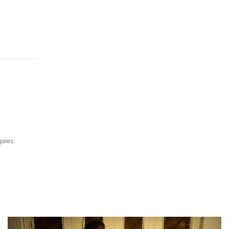
gales.