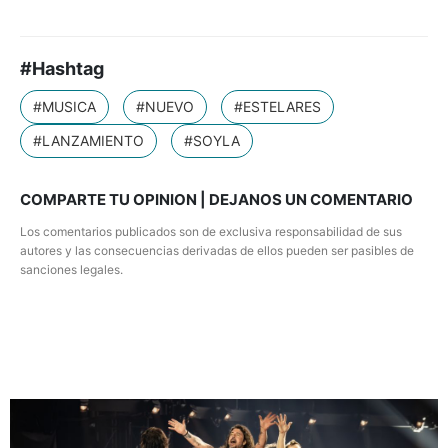
#Hashtag
#MUSICA
#NUEVO
#ESTELARES
#LANZAMIENTO
#SOYLA
COMPARTE TU OPINION | DEJANOS UN COMENTARIO
Los comentarios publicados son de exclusiva responsabilidad de sus
autores y las consecuencias derivadas de ellos pueden ser pasibles de
sanciones legales.