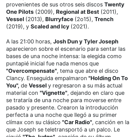
provenientes de sus otros seis discos
Twenty
One Pilots
(2009),
Regional at Best
(2011),
Vessel
(2013),
Blurryface
(2o15),
Trench
(2019), y
Scaled and Icy
(2021).
A las 21:00 horas,
Josh Dun y Tyler Joseph
aparecieron sobre el escenario para sentar las
bases de una noche intensa: la elegida como
puntapié inicial fue nada menos que
"Overcompensate"
, tema que abre el disco
Clancy. Enseguida empalmaron
"Holding On To
You",
de
Vessel
y regresaron a su más actual
material con
"Vignette"
, dejando en claro que
se trataría de una noche para moverse entre
pasado y presente. Crearon la introducción
perfecta a una noche que llegó a su primer
clímax con su clásico
"Car Radio"
, canción en la
que Joseph se teletransportó a un palco. Le
siguió
"The Judge"
, canción de su álbum