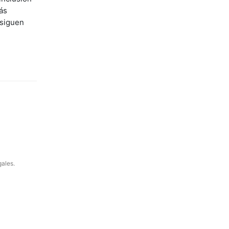
ás
 siguen
gales.