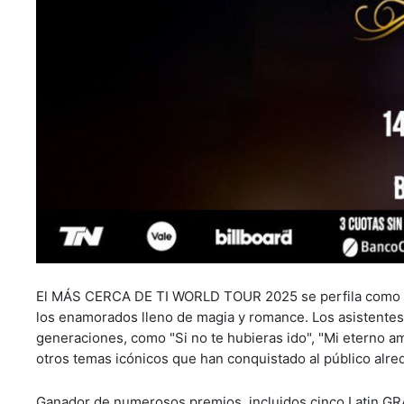
El MÁS CERCA DE TI WORLD TOUR 2025 se perfila como un 
los enamorados lleno de magia y romance. Los asistentes
generaciones, como "Si no te hubieras ido", "Mi eterno am
otros temas icónicos que han conquistado al público alr
Ganador de numerosos premios, incluidos cinco Latin GRA