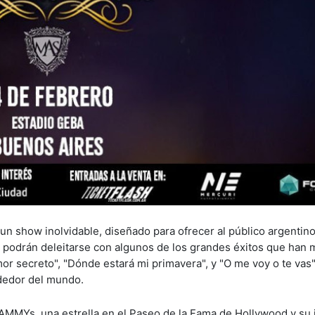
show inolvidable, diseñado para ofrecer al público argentino
 podrán deleitarse con algunos de los grandes éxitos que han
or secreto", "Dónde estará mi primavera", y "O me voy o te vas"
ededor del mundo.
MMYs, una estrella en el Paseo de la Fama de Hollywood y su 