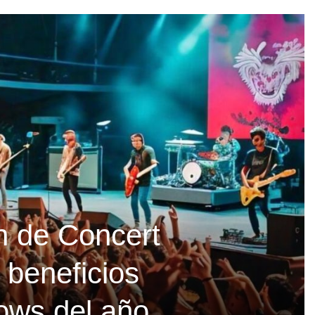
ón de Concert
beneficios
hows del año