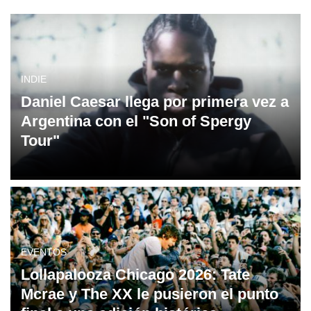
INDIE
Daniel Caesar llega por primera vez a
Argentina con el "Son of Spergy
Tour"
EVENTOS
Lollapalooza Chicago 2026: Tate
Mcrae y The XX le pusieron el punto