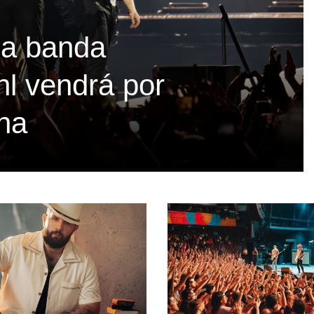
La banda
hl vendrá por
ina