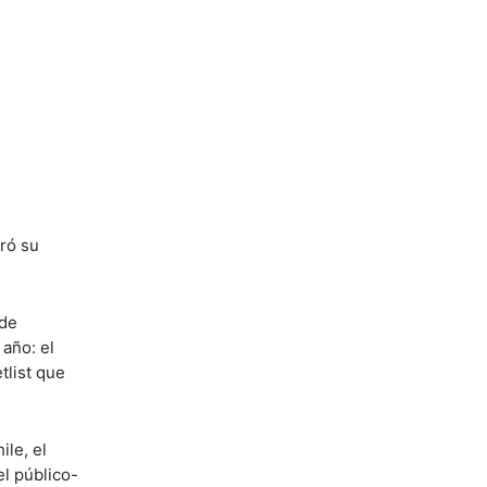
uró su
 de
 año: el
tlist que
le, el
el público-