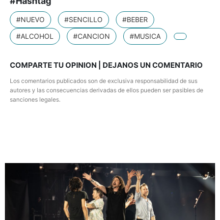
#Hashtag
#NUEVO
#SENCILLO
#BEBER
#ALCOHOL
#CANCION
#MUSICA
COMPARTE TU OPINION | DEJANOS UN COMENTARIO
Los comentarios publicados son de exclusiva responsabilidad de sus
autores y las consecuencias derivadas de ellos pueden ser pasibles de
sanciones legales.