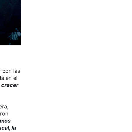
 con las
a en el
, crecer
era,
aron
smos
cal, la