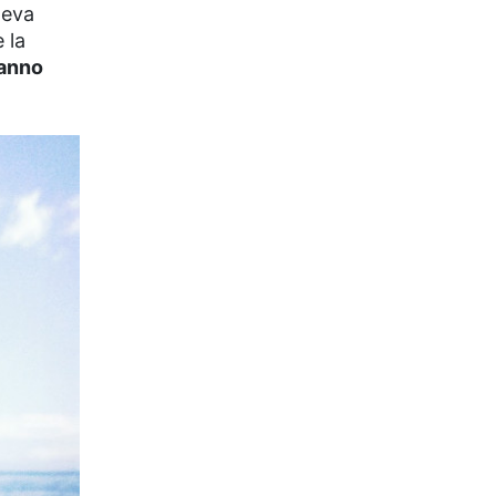
leva
 la
ianno