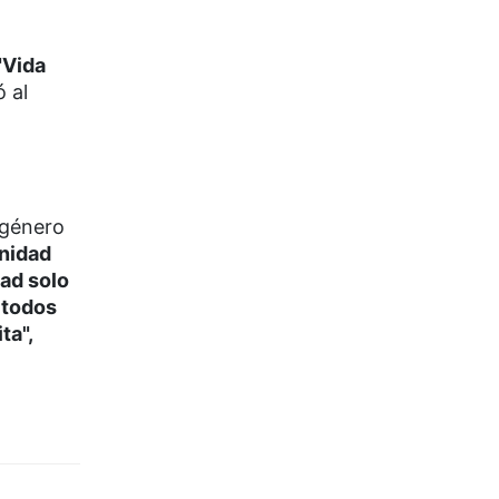
"Vida
 al
 género
unidad
dad solo
 todos
ta",