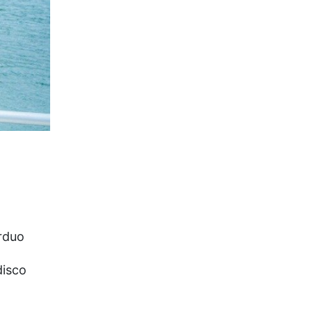
arduo
disco