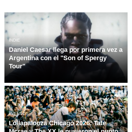
INDIE
Daniel Caesar llega por primera vez a
Argentina con el "Son of Spergy
Tour"
EVENTOS
Lollapalooza Chicago 2026: Tate
Mcrae y The XX le pusieron el punto