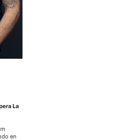
pera La
um
ndo en