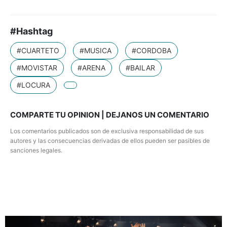
#Hashtag
#CUARTETO
#MUSICA
#CORDOBA
#MOVISTAR
#ARENA
#BAILAR
#LOCURA
COMPARTE TU OPINION | DEJANOS UN COMENTARIO
Los comentarios publicados son de exclusiva responsabilidad de sus
autores y las consecuencias derivadas de ellos pueden ser pasibles de
sanciones legales.